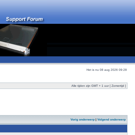
Het is nu 08 aug 2026 09:28
Alle tijden zijn GMT + 1 uur [ Zomertijd ]
Vorig onderwerp
|
Volgend onderwerp