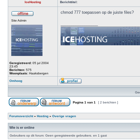
IceHosting
Berichttitel:
chmod 777 toepassen op de juiste files?
Site Admin
_________________
Geregistreerd:
05 jul 2004
23:45
Berichten:
575
Woonplaats:
Haaksbergen
Omhoog
Gee
Pagina
1
van
1
[ 2 berichten ]
Forumoverzicht
»
Hosting
»
Overige vragen
Wie is er online
Gebruikers op dit forum: Geen geregistreerde gebruikers. en 1 gast