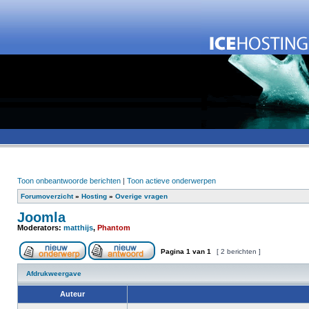
Toon onbeantwoorde berichten
|
Toon actieve onderwerpen
Forumoverzicht
»
Hosting
»
Overige vragen
Joomla
Moderators:
matthijs
,
Phantom
Pagina
1
van
1
[ 2 berichten ]
Afdrukweergave
Auteur