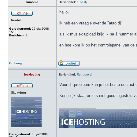
knoopie
Berichttitel:
auto dj
hallo,
Newbie
ik heb een vraagje over de "auto dj"
Geregistreerd:
22 okt 2008
15:30
als ik muziek upload krijg ik na 1 nummer a
Berichten:
1
en hoe kom ik op het controlepanel van de 
Omhoog
IceHosting
Berichttitel:
Re: auto dj
Voor dit probleem kan je het beste contact
Site Admin
Kennelijk staat er iets niet goed ingesteld v
_________________
Geregistreerd:
05 jul 2004