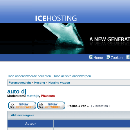
Home
Zoeken
Toon onbeantwoorde berichten
|
Toon actieve onderwerpen
Forumoverzicht
»
Hosting
»
Hosting vragen
auto dj
Moderators:
matthijs
,
Phantom
Pagina
1
van
1
[ 2 berichten ]
Afdrukweergave
Auteur