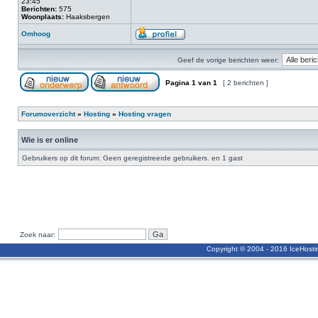
23:45
Berichten:
575
Woonplaats:
Haaksbergen
Omhoog
Geef de vorige berichten weer:
Pagina
1
van
1
[ 2 berichten ]
Forumoverzicht
»
Hosting
»
Hosting vragen
Wie is er online
Gebruikers op dit forum: Geen geregistreerde gebruikers. en 1 gast
Zoek naar:
Copyright © 2004 - 2016 IceHost