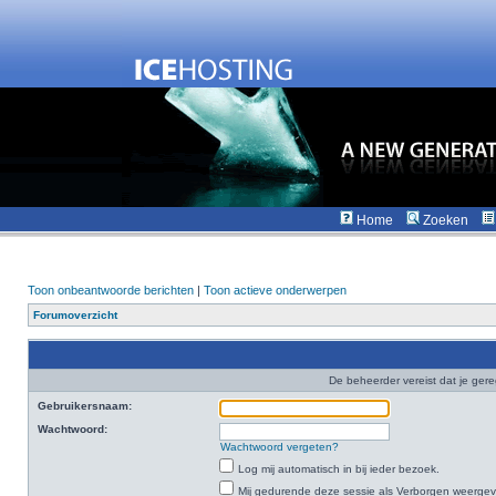
Home
Zoeken
Toon onbeantwoorde berichten
|
Toon actieve onderwerpen
Forumoverzicht
De beheerder vereist dat je gere
Gebruikersnaam:
Wachtwoord:
Wachtwoord vergeten?
Log mij automatisch in bij ieder bezoek.
Mij gedurende deze sessie als Verborgen weergeven