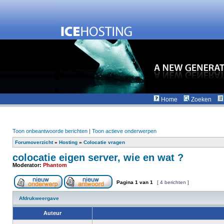
Home
Zoeken
Toon onbeantwoorde berichten
|
Toon actieve onderwerpen
Forumoverzicht
»
Hosting
»
Colocatie vragen
colocatie eigen server, wie en wat ?
Moderator:
Phantom
Pagina
1
van
1
[ 4 berichten ]
Afdrukweergave
Auteur