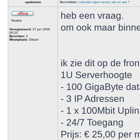
spatieman
Berichttitel:
colocatie eigen server, wie en wat ?
heb een vraag.
Newbie
om ook maar binne
Geregistreerd:
27 jan 2006
00:20
Berichten:
2
Woonplaats:
Sittard
ik zie dit op de fro
1U Serverhoogte
- 100 GigaByte da
- 3 IP Adressen
- 1 x 100Mbit Uplin
- 24/7 Toegang
Prijs: € 25,00 per