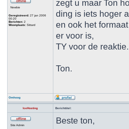
zegt u maar Ton h
Newbie
ding is iets hoger
Geregistreerd:
27 jan 2006
00:20
en ook het formaat 
Berichten:
2
Woonplaats:
Sittard
er voor is,
TY voor de reaktie.
Ton.
Omhoog
IceHosting
Berichttitel:
Beste ton,
Site Admin