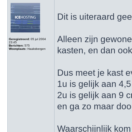
Dit is uiteraard ge
Alleen zijn gewone
Geregistreerd:
05 jul 2004
23:45
Berichten:
575
kasten, en dan oo
Woonplaats:
Haaksbergen
Dus meet je kast e
1u is gelijk aan 4
2u is gelijk aan 9
en ga zo maar door
Waarschijnlijk kom 