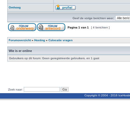
Omhoog
Geef de vorige berichten weer:
Pagina
1
van
1
[ 4 berichten ]
Forumoverzicht
»
Hosting
»
Colocatie vragen
Wie is er online
Gebruikers op dit forum: Geen geregistreerde gebruikers. en 1 gast
Zoek naar:
Copyright © 2004 - 2016 IceHost