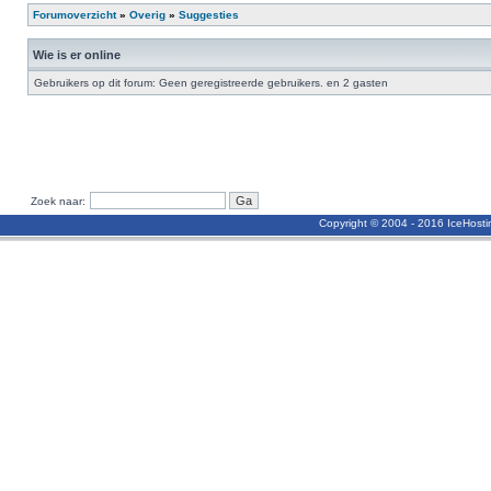
Forumoverzicht
»
Overig
»
Suggesties
Wie is er online
Gebruikers op dit forum: Geen geregistreerde gebruikers. en 2 gasten
Zoek naar:
Copyright © 2004 - 2016 IceHost