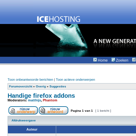
Home
Zoeken
Toon onbeantwoorde berichten
|
Toon actieve onderwerpen
Forumoverzicht
»
Overig
»
Suggesties
Handige firefox addons
Moderators:
matthijs
,
Phantom
Pagina
1
van
1
[ 1 bericht ]
Afdrukweergave
Auteur