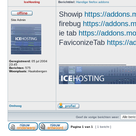
IceHosting
Berichttitel:
Handige firefox addons
Showip
https://addons.m
Site Admin
firebug
https://addons.m
ie tab
https://addons.moz
FaviconizeTab
https://
_________________
Geregistreerd:
05 jul 2004
23:45
Berichten:
575
Woonplaats:
Haaksbergen
Omhoog
Geef de vorige berichten weer:
Pagina
1
van
1
[ 1 bericht ]