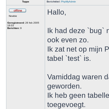
Toppe
Berichttitel:
PhpMyAdmin
Hallo,
Newbie
Geregistreerd:
26 feb 2005
18:03
Ik had deze `bug` 
Berichten:
9
ook even zo.
Ik zat net op mijn
tabel `test` is.
Vamiddag waren daa
geworden.
Ik heb geen tabel
toegevoegt.