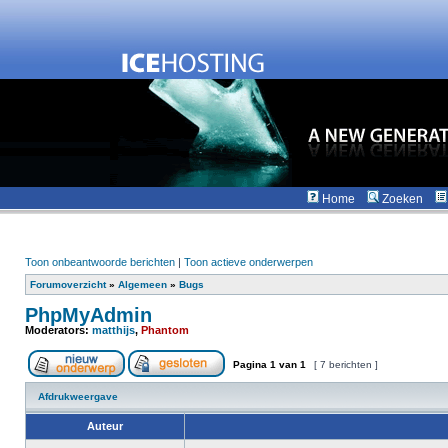
Home
Zoeken
Toon onbeantwoorde berichten
|
Toon actieve onderwerpen
Forumoverzicht
»
Algemeen
»
Bugs
PhpMyAdmin
Moderators:
matthijs
,
Phantom
Pagina
1
van
1
[ 7 berichten ]
Afdrukweergave
Auteur