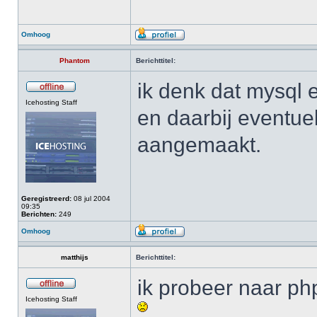
Omhoog
Phantom
Berichttitel:
ik denk dat mysql e
Icehosting Staff
en daarbij eventuel
aangemaakt.
Geregistreerd:
08 jul 2004
09:35
Berichten:
249
Omhoog
matthijs
Berichttitel:
ik probeer naar ph
Icehosting Staff