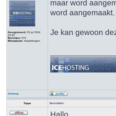
maar word aangem
word aangemaakt.
Je kan gewoon deze
Geregistreerd:
05 jul 2004
23:45
Berichten:
575
Woonplaats:
Haaksbergen
______________
Omhoog
Toppe
Berichttitel:
Hallo,