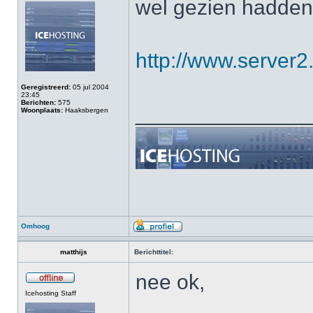
wel gezien hadden
http://www.server2.
Geregistreerd:
05 jul 2004
23:45
Berichten:
575
______________
Woonplaats:
Haaksbergen
Omhoog
matthijs
Berichttitel:
nee ok,
Icehosting Staff