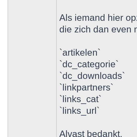
Als iemand hier op
die zich dan even 
`artikelen`
`dc_categorie`
`dc_downloads`
`linkpartners`
`links_cat`
`links_url`
Alvast bedankt,