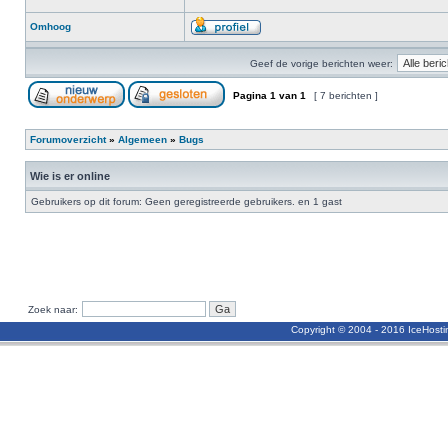
Omhoog
Geef de vorige berichten weer:
Pagina
1
van
1
[ 7 berichten ]
Forumoverzicht
»
Algemeen
»
Bugs
Wie is er online
Gebruikers op dit forum: Geen geregistreerde gebruikers. en 1 gast
Zoek naar:
Copyright © 2004 - 2016 IceHost