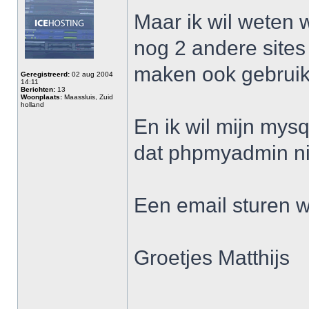
Maar ik wil weten 
nog 2 andere site
maken ook gebruik
Geregistreerd:
02 aug 2004
14:11
Berichten:
13
Woonplaats:
Maassluis, Zuid
holland
En ik wil mijn my
dat phpmyadmin nie
Een email sturen w
Groetjes Matthijs