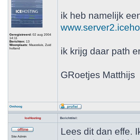
ik heb namelijk een
www.server2.icehos
Geregistreerd:
02 aug 2004
14:11
Berichten:
13
Woonplaats:
Maassluis, Zuid
ik krijg daar path 
holland
GRoetjes Matthijs
Omhoog
IceHosting
Berichttitel:
Lees dit dan effe. 
Site Admin