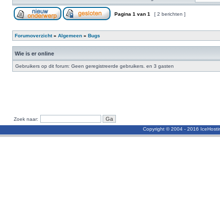
Pagina
1
van
1
[ 2 berichten ]
Forumoverzicht
»
Algemeen
»
Bugs
Wie is er online
Gebruikers op dit forum: Geen geregistreerde gebruikers. en 3 gasten
Zoek naar:
Copyright © 2004 - 2016 IceHost