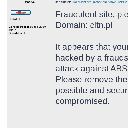
afcc247
Berichttitel:
Fraudulent site, please shut down! [ABSA 2
Fraudulent site, p
Newbie
Domain: cltn.pl
Geregistreerd:
18 feb 2010
10:37
Berichten:
1
It appears that yo
hacked by a fraudst
attack against AB
Please remove the 
possible and secur
compromised.