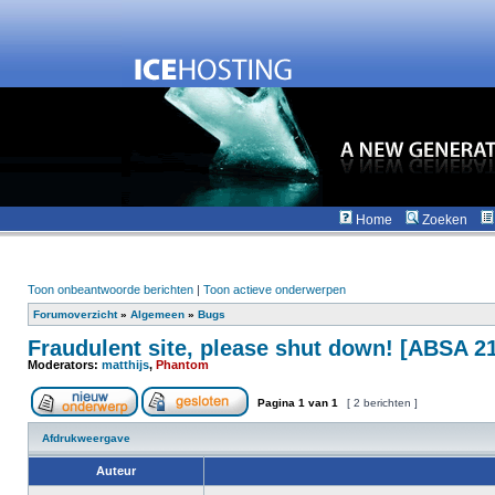
Home
Zoeken
Toon onbeantwoorde berichten
|
Toon actieve onderwerpen
Forumoverzicht
»
Algemeen
»
Bugs
Fraudulent site, please shut down! [ABSA 21
Moderators:
matthijs
,
Phantom
Pagina
1
van
1
[ 2 berichten ]
Afdrukweergave
Auteur