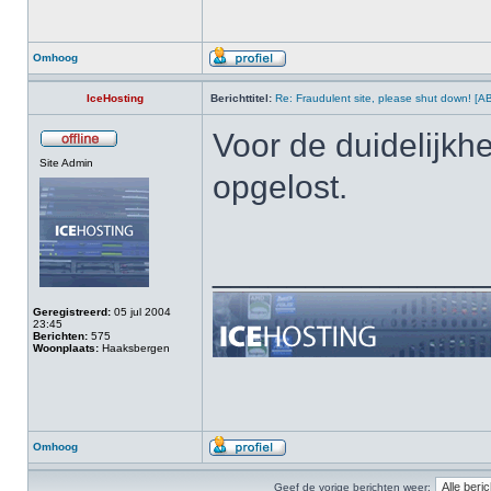
Omhoog
IceHosting
Berichttitel:
Re: Fraudulent site, please shut down! [AB
Voor de duidelijkhe
Site Admin
opgelost.
______________
Geregistreerd:
05 jul 2004
23:45
Berichten:
575
Woonplaats:
Haaksbergen
Omhoog
Geef de vorige berichten weer: