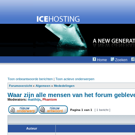
Home
Zoeken
Toon onbeantwoorde berichten
|
Toon actieve onderwerpen
Forumoverzicht
»
Algemeen
»
Mededelingen
Waar zijn alle mensen van het forum geblev
Moderators:
matthijs
,
Phantom
Pagina
1
van
1
[ 1 bericht ]
Auteur