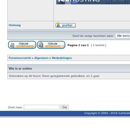
Omhoog
Geef de vorige berichten weer:
Pagina
1
van
1
[ 1 bericht ]
Forumoverzicht
»
Algemeen
»
Mededelingen
Wie is er online
Gebruikers op dit forum: Geen geregistreerde gebruikers. en 1 gast
Zoek naar:
Copyright © 2004 - 2016 IceHost