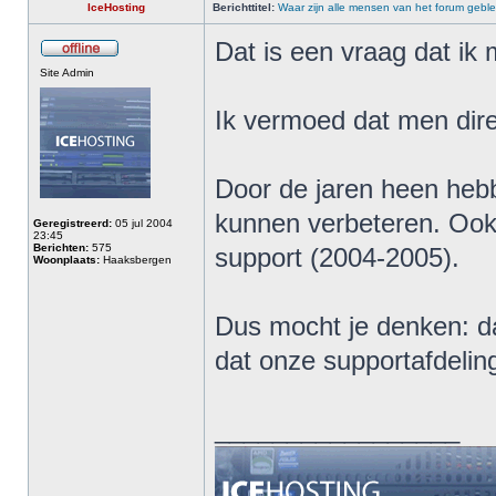
IceHosting
Berichttitel:
Waar zijn alle mensen van het forum gebl
Dat is een vraag dat ik 
Site Admin
Ik vermoed dat men dire
Door de jaren heen heb
kunnen verbeteren. Ook
Geregistreerd:
05 jul 2004
23:45
Berichten:
575
support (2004-2005).
Woonplaats:
Haaksbergen
Dus mocht je denken: da
dat onze supportafdelin
_________________