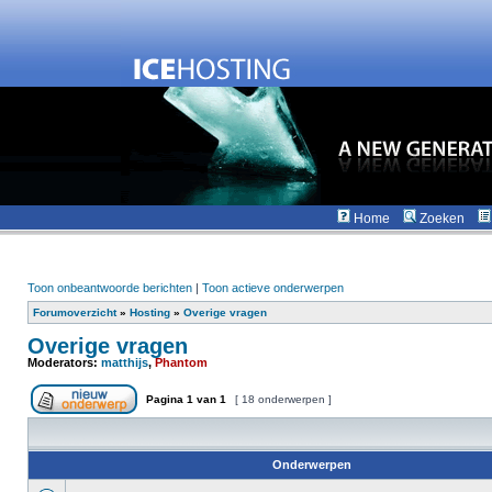
Home
Zoeken
Toon onbeantwoorde berichten
|
Toon actieve onderwerpen
Forumoverzicht
»
Hosting
»
Overige vragen
Overige vragen
Moderators:
matthijs
,
Phantom
Pagina
1
van
1
[ 18 onderwerpen ]
Onderwerpen