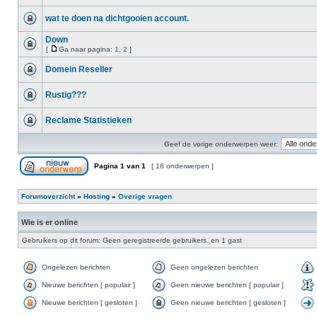
wat te doen na dichtgooien account.
Down
[
Ga naar pagina:
1
,
2
]
Domein Reseller
Rustig???
Reclame Statistieken
Geef de vorige onderwerpen weer:
Pagina
1
van
1
[ 18 onderwerpen ]
Forumoverzicht
»
Hosting
»
Overige vragen
Wie is er online
Gebruikers op dit forum: Geen geregistreerde gebruikers. en 1 gast
Ongelezen berichten
Geen ongelezen berichten
Nieuwe berichten [ populair ]
Geen nieuwe berichten [ populair ]
Nieuwe berichten [ gesloten ]
Geen nieuwe berichten [ gesloten ]