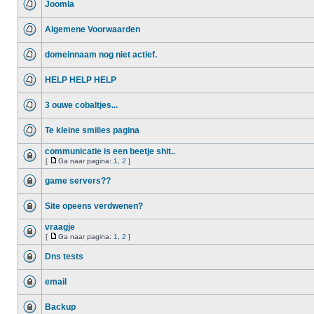
Joomla
Algemene Voorwaarden
domeinnaam nog niet actief.
HELP HELP HELP
3 ouwe cobaltjes...
Te kleine smilies pagina
communicatie is een beetje shit..
[
Ga naar pagina:
1
,
2
]
game servers??
Site opeens verdwenen?
vraagje
[
Ga naar pagina:
1
,
2
]
Dns tests
email
Backup