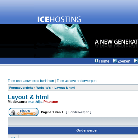
Home
Zoeken
Toon onbeantwoorde berichten
|
Toon actieve onderwerpen
Forumoverzicht
»
Website's
»
Layout & html
Layout & html
Moderators:
matthijs
,
Phantom
Pagina
1
van
1
[ 8 onderwerpen ]
Onderwerpen