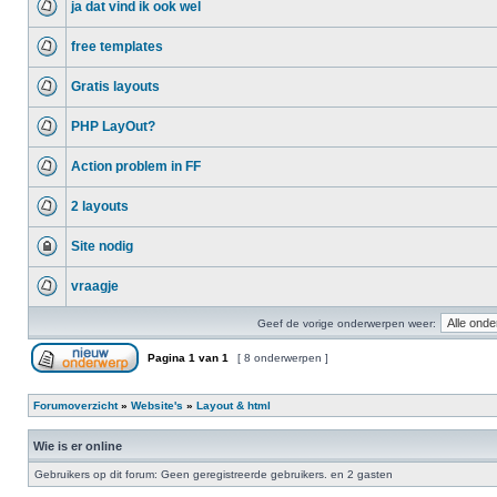
ja dat vind ik ook wel
free templates
Gratis layouts
PHP LayOut?
Action problem in FF
2 layouts
Site nodig
vraagje
Geef de vorige onderwerpen weer:
Pagina
1
van
1
[ 8 onderwerpen ]
Forumoverzicht
»
Website's
»
Layout & html
Wie is er online
Gebruikers op dit forum: Geen geregistreerde gebruikers. en 2 gasten