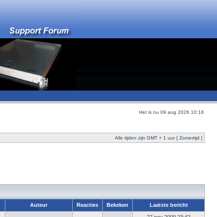
Het is nu 09 aug 2026 10:18
Alle tijden zijn GMT + 1 uur [ Zomertijd ]
Auteur
Reacties
Bekeken
Laatste bericht