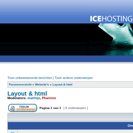
Toon onbeantwoorde berichten
|
Toon actieve onderwerpen
Forumoverzicht
»
Website's
»
Layout & html
Layout & html
Moderators:
matthijs
,
Phantom
Pagina
1
van
1
[ 8 onderwerpen ]
On