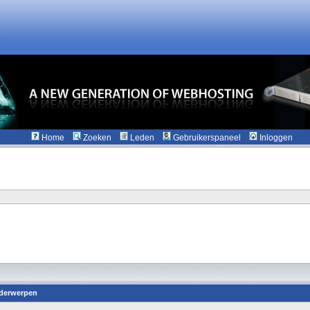
Home
Zoeken
Leden
Gebruikerspaneel
Inloggen
derwerpen