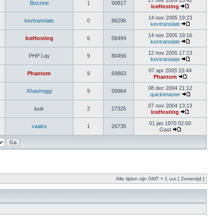
27 nov 2009 23:42
Bozzine
1
90817
IceHosting
14 nov 2005 19:23
kevtranslate
0
86296
kevtranslate
14 nov 2005 19:16
IceHosting
6
56494
kevtranslate
12 nov 2005 17:13
PHP Lay
9
80456
kevtranslate
07 apr 2005 15:44
Phantom
9
69863
Phantom
08 dec 2004 21:12
Khashoggi
9
59964
quickimaster
07 nov 2004 13:13
luuk
2
27325
IceHosting
01 jan 1970 02:00
vaako
1
26735
Gast
Alle tijden zijn GMT + 1 uur [ Zomertijd ]