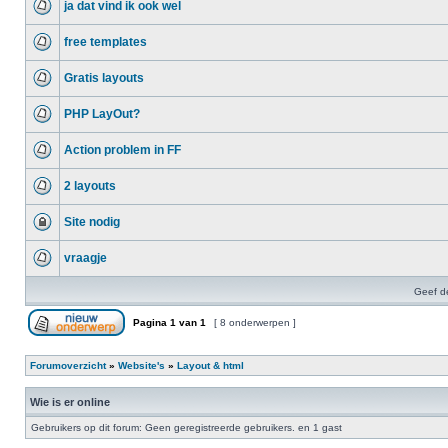
ja dat vind ik ook wel
free templates
Gratis layouts
PHP LayOut?
Action problem in FF
2 layouts
Site nodig
vraagje
Geef d
Pagina
1
van
1
[ 8 onderwerpen ]
Forumoverzicht
»
Website's
»
Layout & html
Wie is er online
Gebruikers op dit forum: Geen geregistreerde gebruikers. en 1 gast