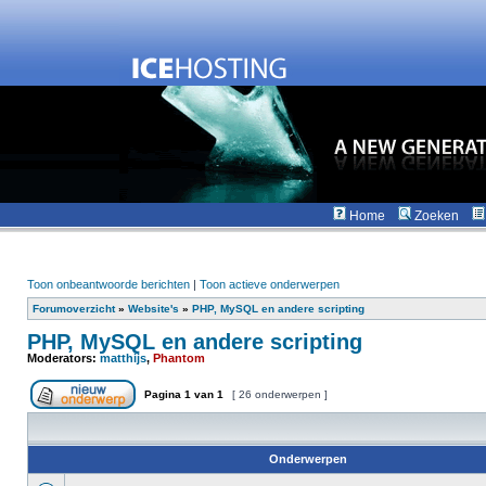
Home
Zoeken
Toon onbeantwoorde berichten
|
Toon actieve onderwerpen
Forumoverzicht
»
Website's
»
PHP, MySQL en andere scripting
PHP, MySQL en andere scripting
Moderators:
matthijs
,
Phantom
Pagina
1
van
1
[ 26 onderwerpen ]
Onderwerpen