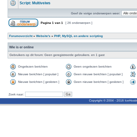
Script: Multiveiws
Geef de vorige onderwerpen weer:
Pagina
1
van
1
[ 26 onderwerpen ]
Forumoverzicht
»
Website's
»
PHP, MySQL en andere scripting
Wie is er online
Gebruikers op dit forum: Geen geregistreerde gebruikers. en 1 gast
Ongelezen berichten
Geen ongelezen berichten
Nieuwe berichten [ populair ]
Geen nieuwe berichten [ populair ]
Nieuwe berichten [ gesloten ]
Geen nieuwe berichten [ gesloten ]
Zoek naar:
Copyright © 2004 - 2016 IceHost