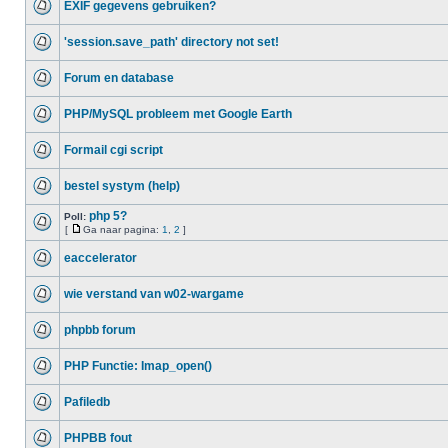
EXIF gegevens gebruiken?
'session.save_path' directory not set!
Forum en database
PHP/MySQL probleem met Google Earth
Formail cgi script
bestel systym (help)
php 5?
Poll:
[
Ga naar pagina:
1
,
2
]
eaccelerator
wie verstand van w02-wargame
phpbb forum
PHP Functie: Imap_open()
Pafiledb
PHPBB fout