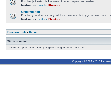
Post hier je ideeën die Icehosting kunnen helpen met groeien.
Moderators:
matthijs
,
Phantom
Onderzoeken
Post hier je onderzoek dat je wilt leiden wanneer het bij geen enkel ander 
Moderators:
matthijs
,
Phantom
Forumoverzicht
»
Overig
Wie is er online
Gebruikers op dit forum: Geen geregistreerde gebruikers. en 1 gast
Copyright © 2004 - 2016 IceHost