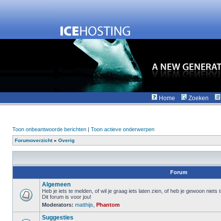
Home
Zoeken
Toon onbeantwoorde berichten
|
Toon actieve onderwerpen
Forumoverzicht
»
Overig
Forum
Algemeen
Heb je iets te melden, of wil je graag iets laten zien, of heb je gewoon niets
Dit forum is voor jou!
Moderators:
matthijs
,
Phantom
Suggesties