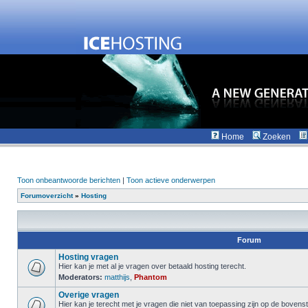
Home
Zoeken
Toon onbeantwoorde berichten
|
Toon actieve onderwerpen
Forumoverzicht
»
Hosting
Forum
Hosting vragen
Hier kan je met al je vragen over betaald hosting terecht.
Moderators:
matthijs
,
Phantom
Overige vragen
Hier kan je terecht met je vragen die niet van toepassing zijn op de boven