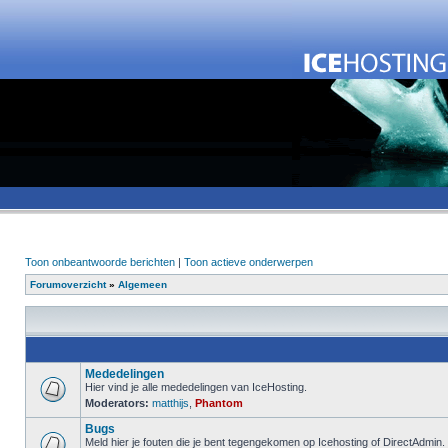
Toon onbeantwoorde berichten
|
Toon actieve onderwerpen
Forumoverzicht
»
Algemeen
Mededelingen
Hier vind je alle mededelingen van IceHosting.
Moderators:
matthijs
,
Phantom
Bugs
Meld hier je fouten die je bent tegengekomen op Icehosting of DirectAdmin.