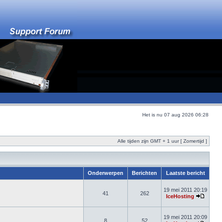
Het is nu 07 aug 2026 06:28
Alle tijden zijn GMT + 1 uur [ Zomertijd ]
Onderwerpen
Berichten
Laatste bericht
19 mei 2011 20:19
41
262
IceHosting
19 mei 2011 20:09
8
52