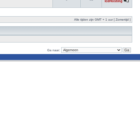
IceHosting
Alle tijden zijn GMT + 1 uur [ Zomertijd ]
Ga naar: