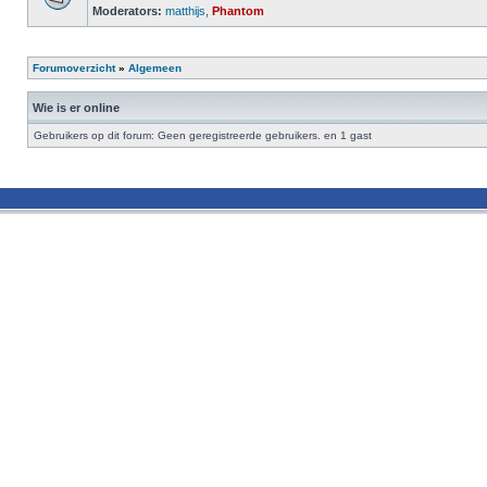
Moderators:
matthijs
,
Phantom
Forumoverzicht
»
Algemeen
Wie is er online
Gebruikers op dit forum: Geen geregistreerde gebruikers. en 1 gast