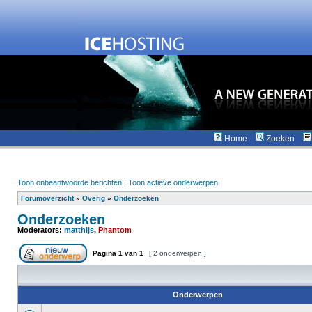
Home
Zoeken
Toon onbeantwoorde berichten
|
Toon actieve onderwerpen
Forumoverzicht
»
Overig
»
Onderzoeken
Onderzoeken
Moderators:
matthijs
,
Phantom
Pagina
1
van
1
[ 2 onderwerpen ]
Onderwerpen