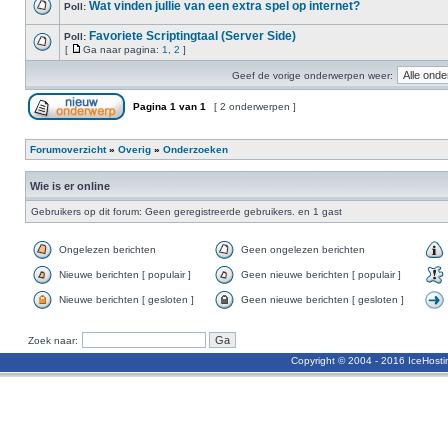
Wat vinden jullie van een extra spel op internet?
Poll:
Favoriete Scriptingtaal (Server Side)
Poll:
[
Ga naar pagina:
1
,
2
]
Geef de vorige onderwerpen weer:
Pagina
1
van
1
[ 2 onderwerpen ]
Forumoverzicht
»
Overig
»
Onderzoeken
Wie is er online
Gebruikers op dit forum: Geen geregistreerde gebruikers. en 1 gast
Ongelezen berichten
Geen ongelezen berichten
Nieuwe berichten [ populair ]
Geen nieuwe berichten [ populair ]
Nieuwe berichten [ gesloten ]
Geen nieuwe berichten [ gesloten ]
Zoek naar:
Copyright © 2004 - 2016 IceHost