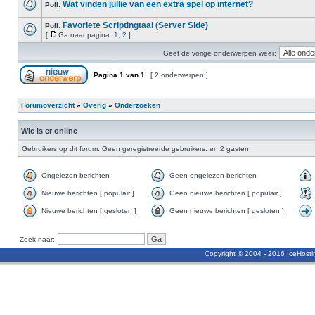
Wat vinden jullie van een extra spel op internet?
Poll:
Favoriete Scriptingtaal (Server Side)
Poll:
[
Ga naar pagina:
1
,
2
]
Geef de vorige onderwerpen weer:
Pagina
1
van
1
[ 2 onderwerpen ]
Forumoverzicht
»
Overig
»
Onderzoeken
Wie is er online
Gebruikers op dit forum: Geen geregistreerde gebruikers. en 2 gasten
Ongelezen berichten
Geen ongelezen berichten
Nieuwe berichten [ populair ]
Geen nieuwe berichten [ populair ]
Nieuwe berichten [ gesloten ]
Geen nieuwe berichten [ gesloten ]
Zoek naar:
Copyright © 2004 - 2016 IceHost