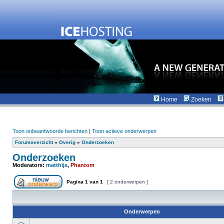
Home
Zoeken
Toon onbeantwoorde berichten
|
Toon actieve onderwerpen
Forumoverzicht
»
Overig
»
Onderzoeken
Onderzoeken
Moderators:
matthijs
,
Phantom
Pagina
1
van
1
[ 2 onderwerpen ]
Onderwerpen