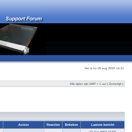
Het is nu 06 aug 2026 14:21
Alle tijden zijn GMT + 1 uur [ Zomertijd ]
Auteur
Reacties
Bekeken
Laatste bericht