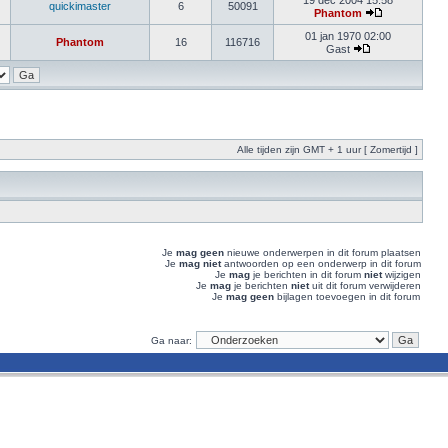
19 dec 2004 15:58
quickimaster
6
50091
Phantom
01 jan 1970 02:00
Phantom
16
116716
Gast
Alle tijden zijn GMT + 1 uur [ Zomertijd ]
Je
mag geen
nieuwe onderwerpen in dit forum plaatsen
Je
mag niet
antwoorden op een onderwerp in dit forum
Je
mag
je berichten in dit forum
niet
wijzigen
Je
mag
je berichten
niet
uit dit forum verwijderen
Je
mag geen
bijlagen toevoegen in dit forum
Ga naar: