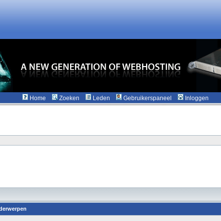
Home
Zoeken
Leden
Gebruikerspaneel
Inloggen
derwerpen