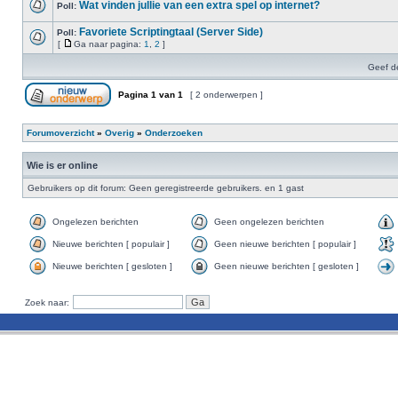
Wat vinden jullie van een extra spel op internet?
Poll:
Favoriete Scriptingtaal (Server Side)
Poll:
[
Ga naar pagina:
1
,
2
]
Geef d
Pagina
1
van
1
[ 2 onderwerpen ]
Forumoverzicht
»
Overig
»
Onderzoeken
Wie is er online
Gebruikers op dit forum: Geen geregistreerde gebruikers. en 1 gast
Ongelezen berichten
Geen ongelezen berichten
Nieuwe berichten [ populair ]
Geen nieuwe berichten [ populair ]
Nieuwe berichten [ gesloten ]
Geen nieuwe berichten [ gesloten ]
Zoek naar: