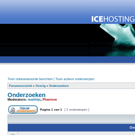
Toon onbeantwoorde berichten
|
Toon actieve onderwerpen
Forumoverzicht
»
Overig
»
Onderzoeken
Onderzoeken
Moderators:
matthijs
,
Phantom
Pagina
1
van
1
[ 2 onderwerpen ]
On