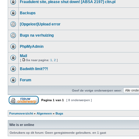
Fraudulent site, please shut down! [ABSA 2197] cltn.pl
Backups
[Opgelost]Upload error
Bugs na verhuizing
PhpMyAdmin
Mail
[
Ga naar pagina:
1
,
2
]
Badwith limit??!
Forum
Geef de vorige onderwerpen weer:
Pagina
1
van
1
[ 8 onderwerpen ]
Forumoverzicht
»
Algemeen
»
Bugs
Wie is er online
Gebruikers op dit forum: Geen geregistreerde gebruikers. en 1 gast