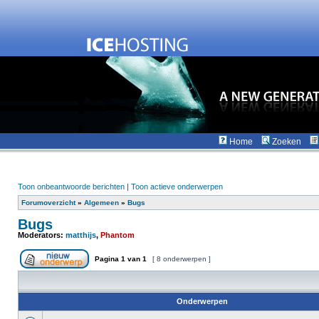
Home
Zoeken
Toon onbeantwoorde berichten
|
Toon actieve onderwerpen
Forumoverzicht
»
Algemeen
»
Bugs
Bugs
Moderators:
matthijs
,
Phantom
Pagina
1
van
1
[ 8 onderwerpen ]
Onderwerpen