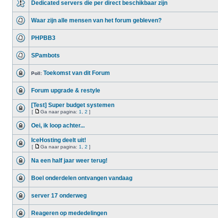
Dedicated servers die per direct beschikbaar zijn
Waar zijn alle mensen van het forum gebleven?
PHPBB3
SPambots
Toekomst van dit Forum
Poll:
Forum upgrade & restyle
[Test] Super budget systemen
[
Ga naar pagina:
1
,
2
]
Oei, ik loop achter...
IceHosting deelt uit!
[
Ga naar pagina:
1
,
2
]
Na een half jaar weer terug!
Boel onderdelen ontvangen vandaag
server 17 onderweg
Reageren op mededelingen