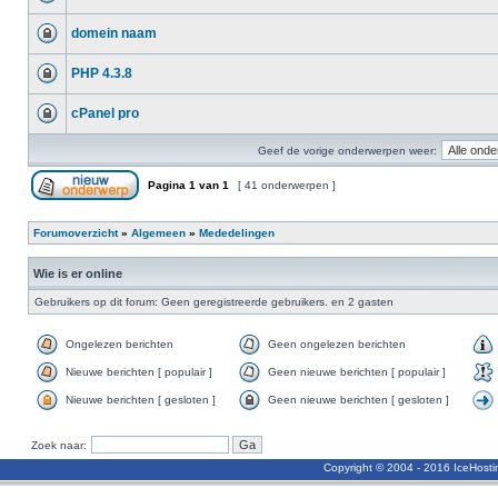
domein naam
PHP 4.3.8
cPanel pro
Geef de vorige onderwerpen weer:
Pagina
1
van
1
[ 41 onderwerpen ]
Forumoverzicht
»
Algemeen
»
Mededelingen
Wie is er online
Gebruikers op dit forum: Geen geregistreerde gebruikers. en 2 gasten
Ongelezen berichten
Geen ongelezen berichten
Nieuwe berichten [ populair ]
Geen nieuwe berichten [ populair ]
Nieuwe berichten [ gesloten ]
Geen nieuwe berichten [ gesloten ]
Zoek naar:
Copyright © 2004 - 2016 IceHost