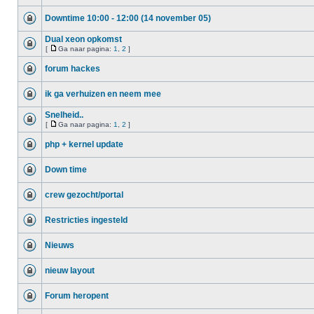
Downtime 10:00 - 12:00 (14 november 05)
Dual xeon opkomst
[
Ga naar pagina:
1
,
2
]
forum hackes
ik ga verhuizen en neem mee
Snelheid..
[
Ga naar pagina:
1
,
2
]
php + kernel update
Down time
crew gezocht/portal
Restricties ingesteld
Nieuws
nieuw layout
Forum heropent