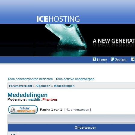
Home
Zoeken
Toon onbeantwoorde berichten
|
Toon actieve onderwerpen
Forumoverzicht
»
Algemeen
»
Mededelingen
Mededelingen
Moderators:
matthijs
,
Phantom
Pagina
1
van
1
[ 41 onderwerpen ]
Onderwerpen