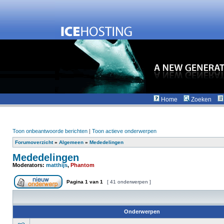
Home
Zoeken
Toon onbeantwoorde berichten
|
Toon actieve onderwerpen
Forumoverzicht
»
Algemeen
»
Mededelingen
Mededelingen
Moderators:
matthijs
,
Phantom
Pagina
1
van
1
[ 41 onderwerpen ]
Onderwerpen