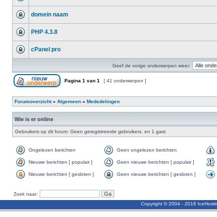
domein naam
PHP 4.3.8
cPanel pro
Geef de vorige onderwerpen weer:
Pagina
1
van
1
[ 41 onderwerpen ]
Forumoverzicht
»
Algemeen
»
Mededelingen
Wie is er online
Gebruikers op dit forum: Geen geregistreerde gebruikers. en 1 gast
Ongelezen berichten
Geen ongelezen berichten
Nieuwe berichten [ populair ]
Geen nieuwe berichten [ populair ]
Nieuwe berichten [ gesloten ]
Geen nieuwe berichten [ gesloten ]
Zoek naar:
Copyright © 2004 - 2016 IceHost