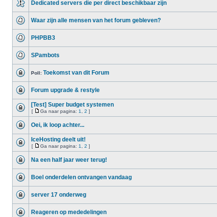
Dedicated servers die per direct beschikbaar zijn
Waar zijn alle mensen van het forum gebleven?
PHPBB3
SPambots
Toekomst van dit Forum
Poll:
Forum upgrade & restyle
[Test] Super budget systemen
[
Ga naar pagina:
1
,
2
]
Oei, ik loop achter...
IceHosting deelt uit!
[
Ga naar pagina:
1
,
2
]
Na een half jaar weer terug!
Boel onderdelen ontvangen vandaag
server 17 onderweg
Reageren op mededelingen