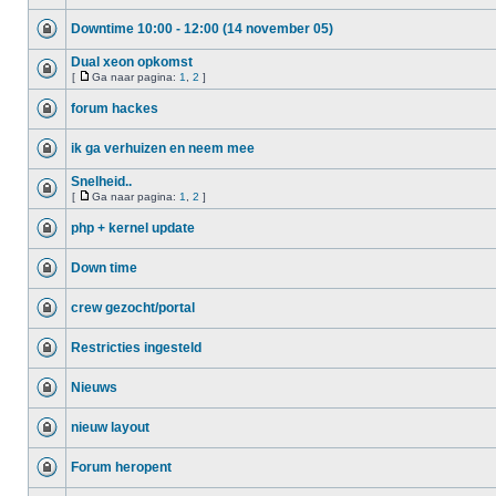
Downtime 10:00 - 12:00 (14 november 05)
Dual xeon opkomst
[
Ga naar pagina:
1
,
2
]
forum hackes
ik ga verhuizen en neem mee
Snelheid..
[
Ga naar pagina:
1
,
2
]
php + kernel update
Down time
crew gezocht/portal
Restricties ingesteld
Nieuws
nieuw layout
Forum heropent