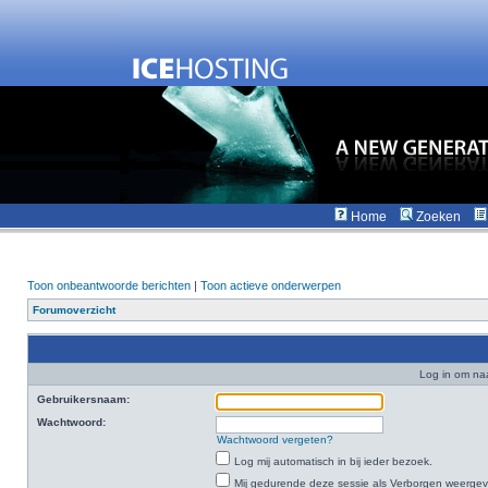
Home
Zoeken
Toon onbeantwoorde berichten
|
Toon actieve onderwerpen
Forumoverzicht
Log in om na
Gebruikersnaam:
Wachtwoord:
Wachtwoord vergeten?
Log mij automatisch in bij ieder bezoek.
Mij gedurende deze sessie als Verborgen weergeven