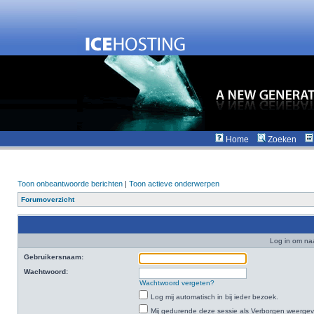
Home
Zoeken
Toon onbeantwoorde berichten
|
Toon actieve onderwerpen
Forumoverzicht
Log in om na
Gebruikersnaam:
Wachtwoord:
Wachtwoord vergeten?
Log mij automatisch in bij ieder bezoek.
Mij gedurende deze sessie als Verborgen weergeven