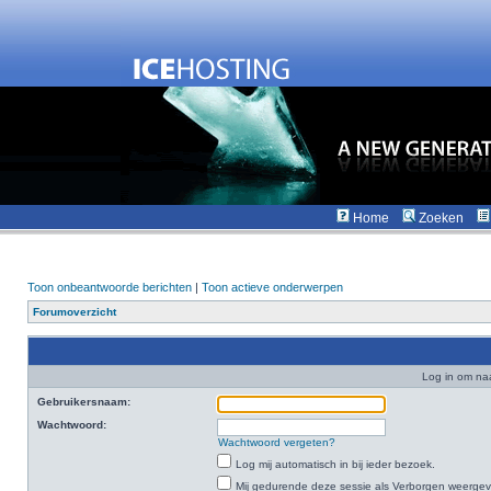
Home
Zoeken
Toon onbeantwoorde berichten
|
Toon actieve onderwerpen
Forumoverzicht
Log in om na
Gebruikersnaam:
Wachtwoord:
Wachtwoord vergeten?
Log mij automatisch in bij ieder bezoek.
Mij gedurende deze sessie als Verborgen weergeven