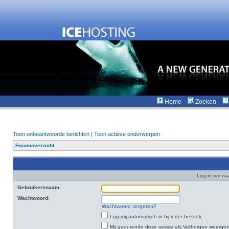
Home
Zoeken
Toon onbeantwoorde berichten
|
Toon actieve onderwerpen
Forumoverzicht
Log in om na
Gebruikersnaam:
Wachtwoord:
Wachtwoord vergeten?
Log mij automatisch in bij ieder bezoek.
Mij gedurende deze sessie als Verborgen weergeven