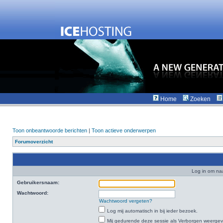
Home
Zoeken
Toon onbeantwoorde berichten
|
Toon actieve onderwerpen
Forumoverzicht
Log in om na
Gebruikersnaam:
Wachtwoord:
Wachtwoord vergeten?
Log mij automatisch in bij ieder bezoek.
Mij gedurende deze sessie als Verborgen weergeven