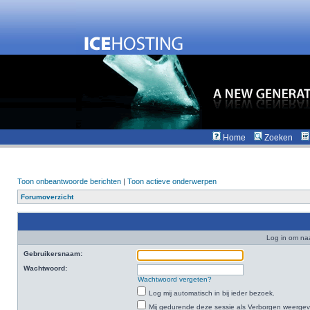
Home
Zoeken
Toon onbeantwoorde berichten
|
Toon actieve onderwerpen
Forumoverzicht
Log in om na
Gebruikersnaam:
Wachtwoord:
Wachtwoord vergeten?
Log mij automatisch in bij ieder bezoek.
Mij gedurende deze sessie als Verborgen weergeven