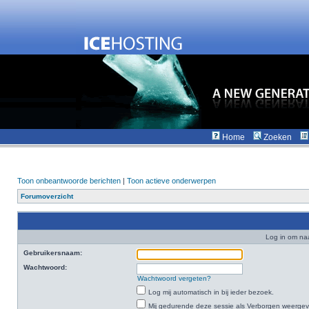
Home
Zoeken
Toon onbeantwoorde berichten
|
Toon actieve onderwerpen
Forumoverzicht
Log in om na
Gebruikersnaam:
Wachtwoord:
Wachtwoord vergeten?
Log mij automatisch in bij ieder bezoek.
Mij gedurende deze sessie als Verborgen weergeven