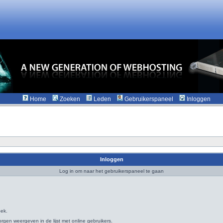
Home
Zoeken
Leden
Gebruikerspaneel
Inloggen
Inloggen
Log in om naar het gebruikerspaneel te gaan
oek.
rgen weergeven in de lijst met online gebruikers.