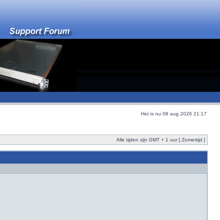
Het is nu 08 aug 2026 21:17
Alle tijden zijn GMT + 1 uur [ Zomertijd ]