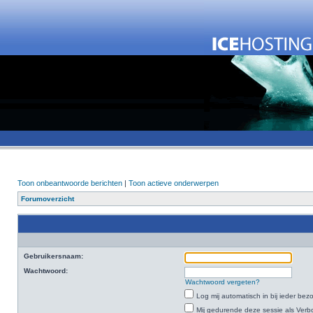
Toon onbeantwoorde berichten
|
Toon actieve onderwerpen
Forumoverzicht
Gebruikersnaam:
Wachtwoord:
Wachtwoord vergeten?
Log mij automatisch in bij ieder bez
Mij gedurende deze sessie als Verbo