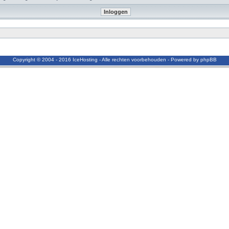
Copyright © 2004 - 2016 IceHosting - Alle rechten voorbehouden - Powered by phpBB