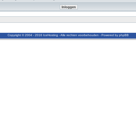
Copyright © 2004 - 2016 IceHosting - Alle rechten voorbehouden - Powered by phpBB