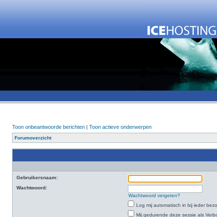
Toon onbeantwoorde berichten
|
Toon actieve onderwerpen
Forumoverzicht
Gebruikersnaam:
Wachtwoord:
Wachtwoord vergeten?
Log mij automatisch in bij ieder bez
Mij gedurende deze sessie als Verbo