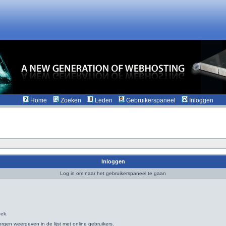
Home
Zoeken
Leden
Gebruikerspaneel
Inloggen
Inloggen
Log in om naar het gebruikerspaneel te gaan
oek.
rgen weergeven in de lijst met online gebruikers.