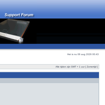
Het is nu 06 aug 2026 00:43
Alle tijden zijn GMT + 1 uur [ Zomertijd ]