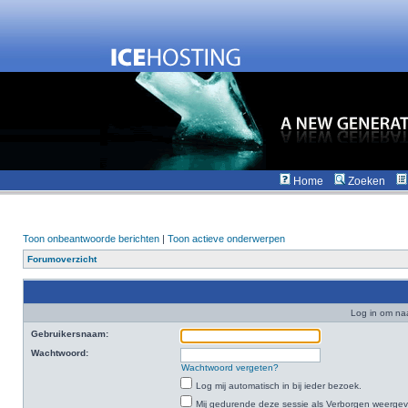
Home
Zoeken
Toon onbeantwoorde berichten
|
Toon actieve onderwerpen
Forumoverzicht
Log in om na
Gebruikersnaam:
Wachtwoord:
Wachtwoord vergeten?
Log mij automatisch in bij ieder bezoek.
Mij gedurende deze sessie als Verborgen weergeven