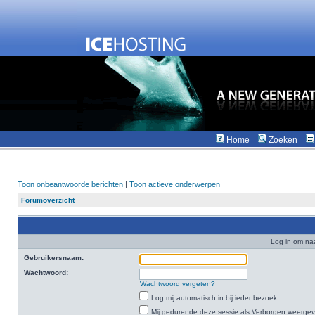
Home
Zoeken
Toon onbeantwoorde berichten
|
Toon actieve onderwerpen
Forumoverzicht
Log in om na
Gebruikersnaam:
Wachtwoord:
Wachtwoord vergeten?
Log mij automatisch in bij ieder bezoek.
Mij gedurende deze sessie als Verborgen weergeven