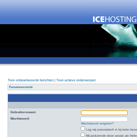
Toon onbeantwoorde berichten
|
Toon actieve onderwerpen
Forumoverzicht
Gebruikersnaam:
Wachtwoord:
Wachtwoord vergeten?
Log mij automatisch in bij ieder bez
Mij gedurende deze sessie als Verbo