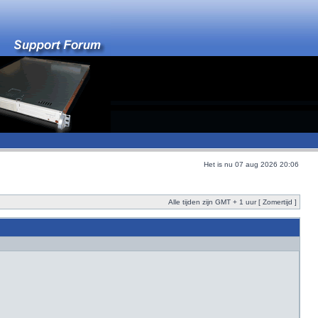
Het is nu 07 aug 2026 20:06
Alle tijden zijn GMT + 1 uur [ Zomertijd ]