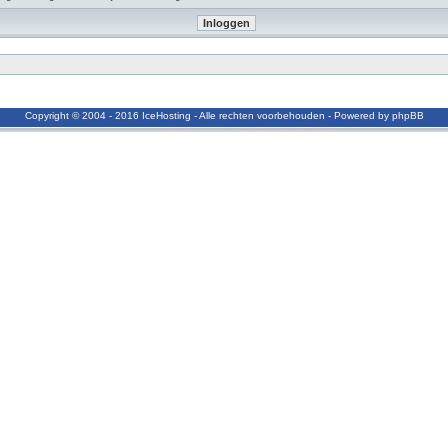
Copyright © 2004 - 2016 IceHosting - Alle rechten voorbehouden - Powered by phpBB