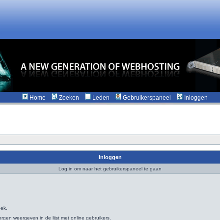
Home
Zoeken
Leden
Gebruikerspaneel
Inloggen
Inloggen
Log in om naar het gebruikerspaneel te gaan
oek.
rgen weergeven in de lijst met online gebruikers.