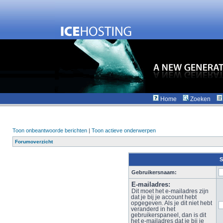
Home
Zoeken
Toon onbeantwoorde berichten
|
Toon actieve onderwerpen
Forumoverzicht
S
Gebruikersnaam:
E-mailadres:
Dit moet het e-mailadres zijn
dat je bij je account hebt
opgegeven. Als je dit niet hebt
veranderd in het
gebruikerspaneel, dan is dit
het e-mailadres dat je bij je