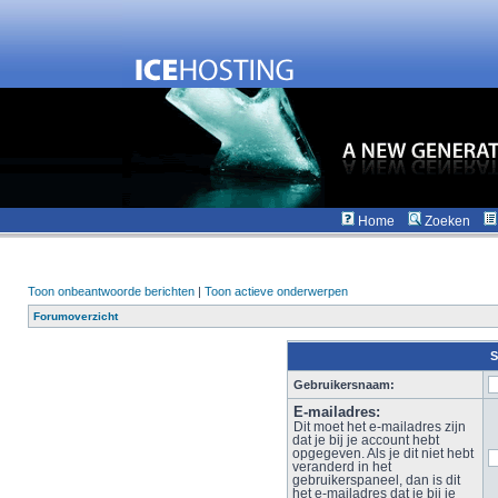
Home
Zoeken
Toon onbeantwoorde berichten
|
Toon actieve onderwerpen
Forumoverzicht
S
Gebruikersnaam:
E-mailadres:
Dit moet het e-mailadres zijn
dat je bij je account hebt
opgegeven. Als je dit niet hebt
veranderd in het
gebruikerspaneel, dan is dit
het e-mailadres dat je bij je