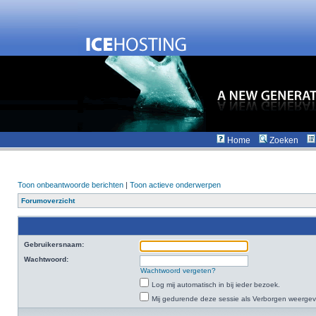
Home
Zoeken
Toon onbeantwoorde berichten
|
Toon actieve onderwerpen
Forumoverzicht
Gebruikersnaam:
Wachtwoord:
Wachtwoord vergeten?
Log mij automatisch in bij ieder bezoek.
Mij gedurende deze sessie als Verborgen weergeven