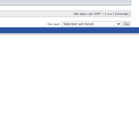
Alle tijden zijn GMT + 1 uur [ Zomertijd ]
Ga naar: