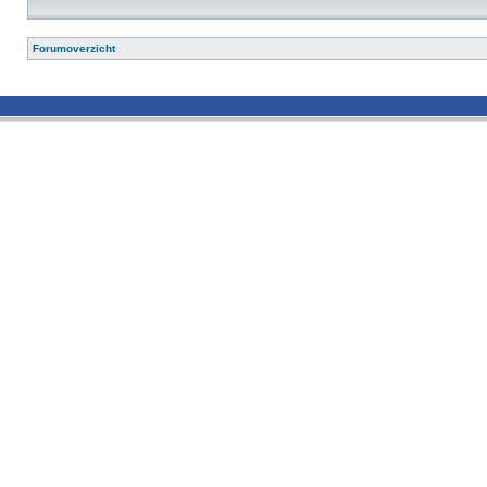
Forumoverzicht