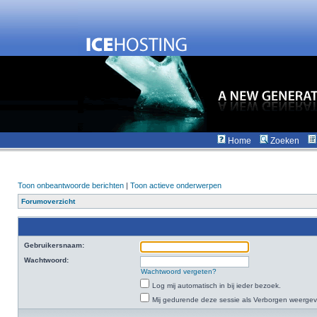
Home
Zoeken
Toon onbeantwoorde berichten
|
Toon actieve onderwerpen
Forumoverzicht
Gebruikersnaam:
Wachtwoord:
Wachtwoord vergeten?
Log mij automatisch in bij ieder bezoek.
Mij gedurende deze sessie als Verborgen weergeven