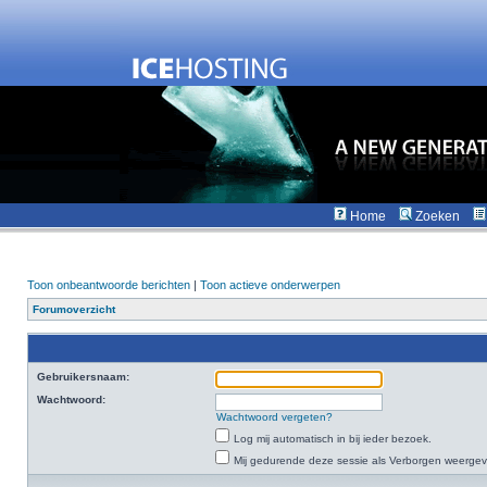
Home
Zoeken
Toon onbeantwoorde berichten
|
Toon actieve onderwerpen
Forumoverzicht
Gebruikersnaam:
Wachtwoord:
Wachtwoord vergeten?
Log mij automatisch in bij ieder bezoek.
Mij gedurende deze sessie als Verborgen weergeven