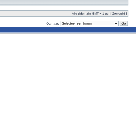
Alle tijden zijn GMT + 1 uur [ Zomertijd ]
Ga naar: