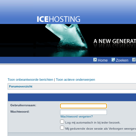
Home
Zoeken
Toon onbeantwoorde berichten
|
Toon actieve onderwerpen
Forumoverzicht
Gebruikersnaam:
Wachtwoord:
Wachtwoord vergeten?
Log mij automatisch in bij ieder bezoek.
Mij gedurende deze sessie als Verborgen weergeven