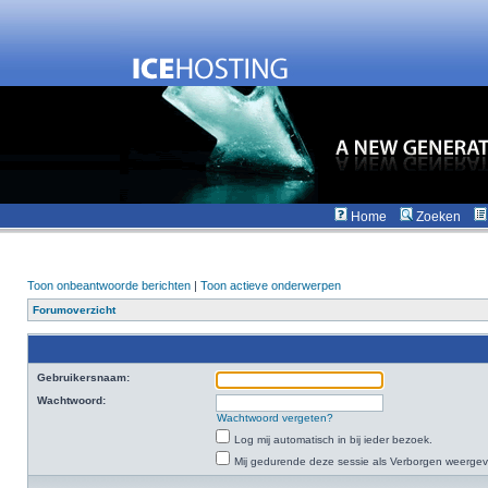
Home
Zoeken
Toon onbeantwoorde berichten
|
Toon actieve onderwerpen
Forumoverzicht
Gebruikersnaam:
Wachtwoord:
Wachtwoord vergeten?
Log mij automatisch in bij ieder bezoek.
Mij gedurende deze sessie als Verborgen weergeven