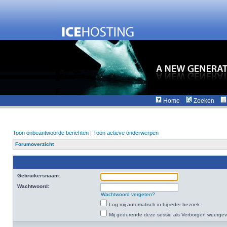
Home
Zoeken
Toon onbeantwoorde berichten
|
Toon actieve onderwerpen
Forumoverzicht
Gebruikersnaam:
Wachtwoord:
Wachtwoord vergeten?
Log mij automatisch in bij ieder bezoek.
Mij gedurende deze sessie als Verborgen weergeven