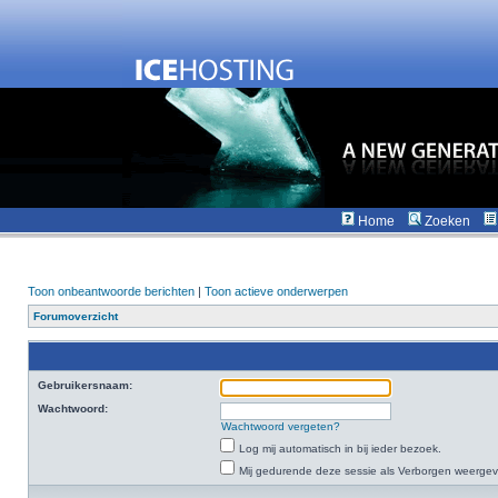
Home
Zoeken
Toon onbeantwoorde berichten
|
Toon actieve onderwerpen
Forumoverzicht
Gebruikersnaam:
Wachtwoord:
Wachtwoord vergeten?
Log mij automatisch in bij ieder bezoek.
Mij gedurende deze sessie als Verborgen weergeven