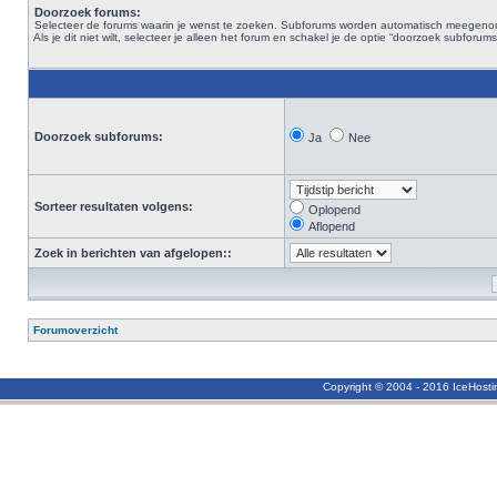
Doorzoek forums:
Selecteer de forums waarin je wenst te zoeken. Subforums worden automatisch meegen
Als je dit niet wilt, selecteer je alleen het forum en schakel je de optie “doorzoek subforums“
Doorzoek subforums:
Ja
Nee
Sorteer resultaten volgens:
Oplopend
Aflopend
Zoek in berichten van afgelopen::
Forumoverzicht
Copyright © 2004 - 2016 IceHost