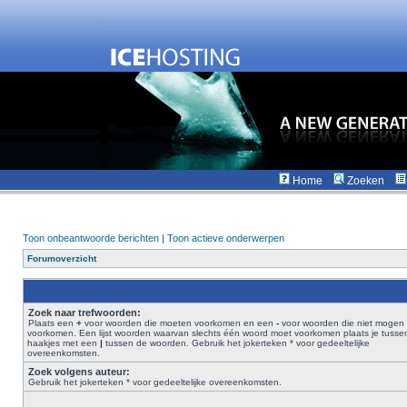
Home
Zoeken
Toon onbeantwoorde berichten
|
Toon actieve onderwerpen
Forumoverzicht
Zoek naar trefwoorden:
Plaats een
+
voor woorden die moeten voorkomen en een
-
voor woorden die niet mogen
voorkomen. Een lijst woorden waarvan slechts één woord moet voorkomen plaats je tusse
haakjes met een
|
tussen de woorden. Gebruik het jokerteken * voor gedeeltelijke
overeenkomsten.
Zoek volgens auteur:
Gebruik het jokerteken * voor gedeeltelijke overeenkomsten.