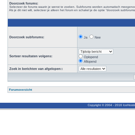
Doorzoek forums:
Selecteer de forums waarin je wenst te zoeken. Subforums worden automatisch meegen
Als je dit niet wilt, selecteer je alleen het forum en schakel je de optie “doorzoek subforums“
Doorzoek subforums:
Ja
Nee
Sorteer resultaten volgens:
Oplopend
Aflopend
Zoek in berichten van afgelopen::
Forumoverzicht
Copyright © 2004 - 2016 IceHost