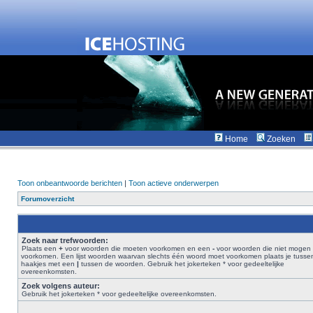
Home
Zoeken
Toon onbeantwoorde berichten
|
Toon actieve onderwerpen
Forumoverzicht
Zoek naar trefwoorden:
Plaats een
+
voor woorden die moeten voorkomen en een
-
voor woorden die niet mogen
voorkomen. Een lijst woorden waarvan slechts één woord moet voorkomen plaats je tusse
haakjes met een
|
tussen de woorden. Gebruik het jokerteken * voor gedeeltelijke
overeenkomsten.
Zoek volgens auteur:
Gebruik het jokerteken * voor gedeeltelijke overeenkomsten.