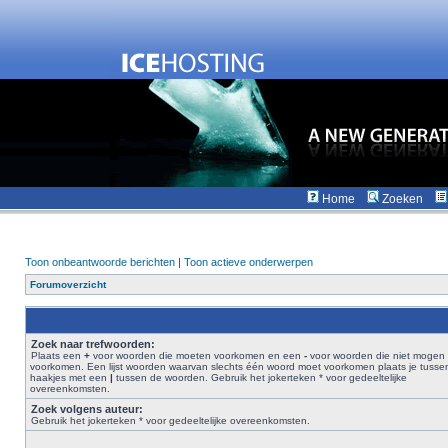
Home
Zoeken
Toon onbeantwoorde berichten
|
Toon actieve onderwerpen
Forumoverzicht
Zoek naar trefwoorden:
Plaats een
+
voor woorden die moeten voorkomen en een
-
voor woorden die niet mogen
voorkomen. Een lijst woorden waarvan slechts één woord moet voorkomen plaats je tusse
haakjes met een
|
tussen de woorden. Gebruik het jokerteken * voor gedeeltelijke
overeenkomsten.
Zoek volgens auteur:
Gebruik het jokerteken * voor gedeeltelijke overeenkomsten.