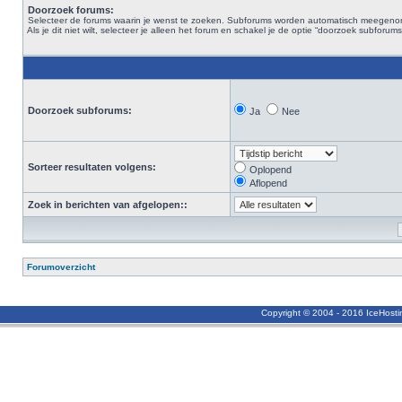
Doorzoek forums:
Selecteer de forums waarin je wenst te zoeken. Subforums worden automatisch meegen
Als je dit niet wilt, selecteer je alleen het forum en schakel je de optie “doorzoek subforums“
Doorzoek subforums:
Ja
Nee
Sorteer resultaten volgens:
Oplopend
Aflopend
Zoek in berichten van afgelopen::
Forumoverzicht
Copyright © 2004 - 2016 IceHost