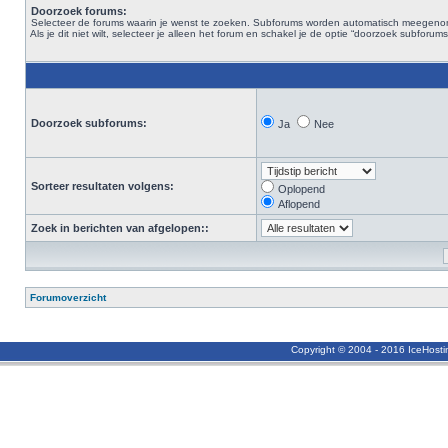
Doorzoek forums:
Selecteer de forums waarin je wenst te zoeken. Subforums worden automatisch meegen
Als je dit niet wilt, selecteer je alleen het forum en schakel je de optie “doorzoek subforums“
Doorzoek subforums:
Ja
Nee
Sorteer resultaten volgens:
Oplopend
Aflopend
Zoek in berichten van afgelopen::
Forumoverzicht
Copyright © 2004 - 2016 IceHost