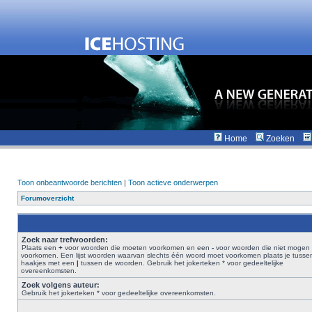
Home
Zoeken
Toon onbeantwoorde berichten
|
Toon actieve onderwerpen
Forumoverzicht
Zoek naar trefwoorden:
Plaats een
+
voor woorden die moeten voorkomen en een
-
voor woorden die niet mogen
voorkomen. Een lijst woorden waarvan slechts één woord moet voorkomen plaats je tusse
haakjes met een
|
tussen de woorden. Gebruik het jokerteken * voor gedeeltelijke
overeenkomsten.
Zoek volgens auteur:
Gebruik het jokerteken * voor gedeeltelijke overeenkomsten.