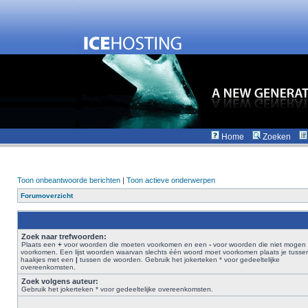
Home
Zoeken
Toon onbeantwoorde berichten
|
Toon actieve onderwerpen
Forumoverzicht
Zoek naar trefwoorden:
Plaats een
+
voor woorden die moeten voorkomen en een
-
voor woorden die niet mogen
voorkomen. Een lijst woorden waarvan slechts één woord moet voorkomen plaats je tusse
haakjes met een
|
tussen de woorden. Gebruik het jokerteken * voor gedeeltelijke
overeenkomsten.
Zoek volgens auteur:
Gebruik het jokerteken * voor gedeeltelijke overeenkomsten.