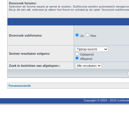
Doorzoek forums:
Selecteer de forums waarin je wenst te zoeken. Subforums worden automatisch meegen
Als je dit niet wilt, selecteer je alleen het forum en schakel je de optie “doorzoek subforums“
Doorzoek subforums:
Ja
Nee
Sorteer resultaten volgens:
Oplopend
Aflopend
Zoek in berichten van afgelopen::
Forumoverzicht
Copyright © 2004 - 2016 IceHost