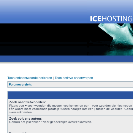
Toon onbeantwoorde berichten
|
Toon actieve onderwerpen
Forumoverzicht
Zoek naar trefwoorden:
Plaats een
+
voor woorden die moeten voorkomen en een
-
voor woorden die niet mogen 
één woord moet voorkomen plaats je tussen haakjes met een
|
tussen de woorden. Gebruik
overeenkomsten.
Zoek volgens auteur:
Gebruik het jokerteken * voor gedeeltelijke overeenkomsten.