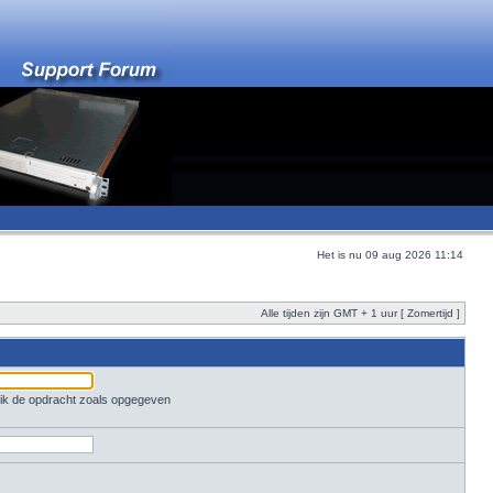
Het is nu 09 aug 2026 11:14
Alle tijden zijn GMT + 1 uur [ Zomertijd ]
ruik de opdracht zoals opgegeven