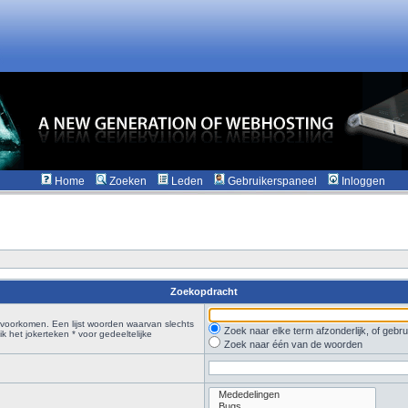
Home
Zoeken
Leden
Gebruikerspaneel
Inloggen
Zoekopdracht
voorkomen. Een lijst woorden waarvan slechts
Zoek naar elke term afzonderlijk, of geb
 het jokerteken * voor gedeeltelijke
Zoek naar één van de woorden