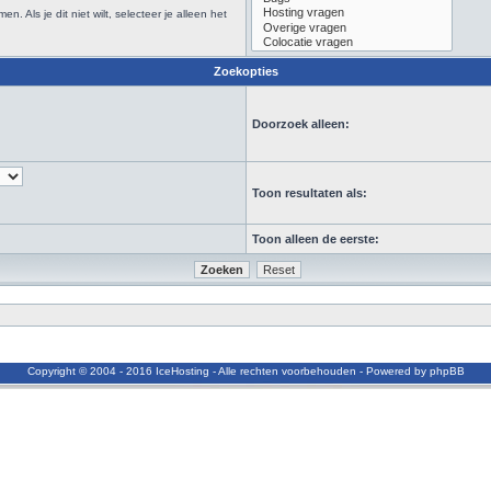
Als je dit niet wilt, selecteer je alleen het
Zoekopties
Doorzoek alleen:
Toon resultaten als:
Toon alleen de eerste:
Copyright © 2004 - 2016 IceHosting - Alle rechten voorbehouden - Powered by phpBB