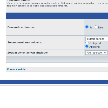
Doorzoek forums:
Selecteer de forums waarin je wenst te zoeken. Subforums worden automatisch meegenomen. 
forum en schakel je de optie “doorzoek subforums“ uit.
Doorzoek subforums:
Ja
Nee
Sorteer resultaten volgens:
Oplopend
Aflopend
Zoek in berichten van afgelopen::
Forumoverzicht